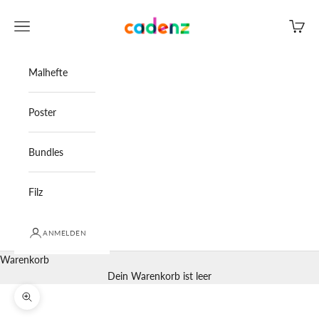
Zum Inhalt springen
Cadenz
Menü
Waren
Malhefte
Poster
Bundles
Filz
ANMELDEN
Warenkorb
Dein Warenkorb ist leer
Bild vergrößern