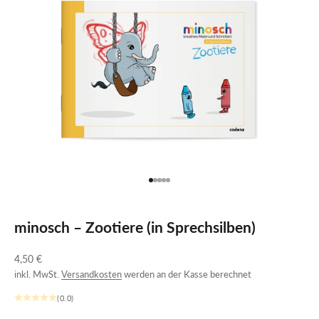
Gehe zu Element 1
Gehe zu Element 2
Gehe zu Element 3
Gehe zu Element 4
Gehe zu Element 5
minosch – Zootiere (in Sprechsilben)
Angebot
4,50 €
inkl. MwSt.
Versandkosten
werden an der Kasse berechnet
(0.0)