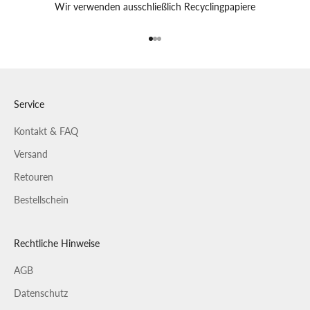
Wir verwenden ausschließlich Recyclingpapiere
Gehe zu Element 1
Gehe zu Element 2
Gehe zu Element 3
Service
Kontakt & FAQ
Versand
Retouren
Bestellschein
Rechtliche Hinweise
AGB
Datenschutz